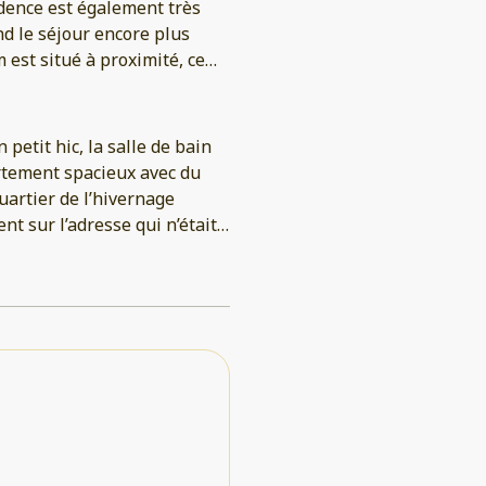
sidence est également très
nd le séjour encore plus
est situé à proximité, ce
i également à Ilyass pour
 Rien à signaler
petit hic, la salle de bain
artement spacieux avec du
uartier de l’hivernage
 sur l’adresse qui n’était
pour l’évacuation. Et ça
le qui ne marchait pas