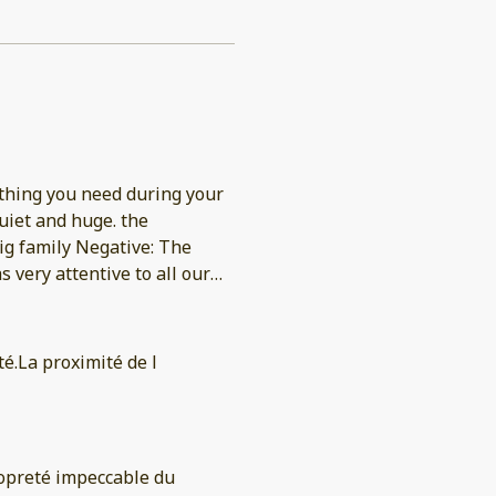
thing you need during your
uiet and huge. the
 big family Negative: The
s very attentive to all our
té.La proximité de l
propreté impeccable du