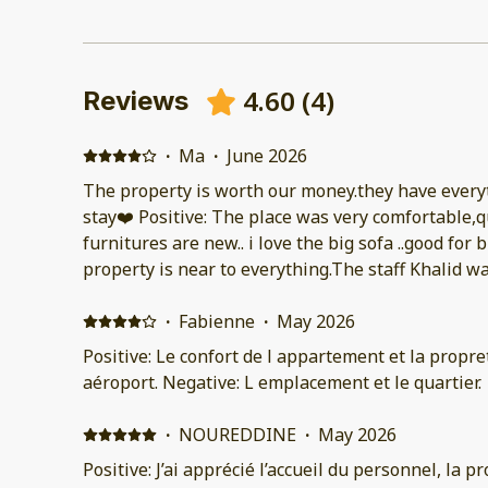
4.60
(
4
)
Reviews
·
Ma
·
June 2026
The property is worth our money.they have every
stay❤️ Positive: The place was very comfortable,q
furnitures are new.. i love the big sofa ..good for
property is near to everything.The staff Khalid wa
needs..will definitely comeback
·
Fabienne
·
May 2026
Positive: Le confort de l appartement et la propre
aéroport. Negative: L emplacement et le quartier.
·
NOUREDDINE
·
May 2026
Positive: J’ai apprécié l’accueil du personnel, la 