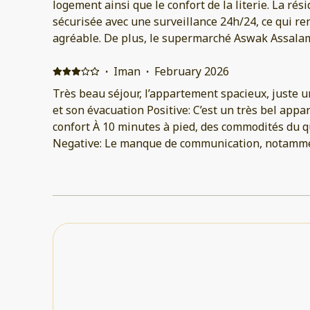
logement ainsi que le confort de la literie. La ré
sécurisée avec une surveillance 24h/24, ce qui re
agréable. De plus, le supermarché Aswak Assalam 
qui est très pratique au quotidien. Un grand merc
son professionnalisme durant le séjour. Negative:
·
Iman
·
February 2026
Très beau séjour, l’appartement spacieux, juste un 
et son évacuation Positive: C’est un très bel app
confort À 10 minutes à pied, des commodités du q
Negative: Le manque de communication, notamment
pas la bonne à mon arrivée Le problème récurrent avec la salle de bain, l’eau
débordée, car il n’y a pas de pente dans la douche 
c’était un gros problème. Le lave-vaissel