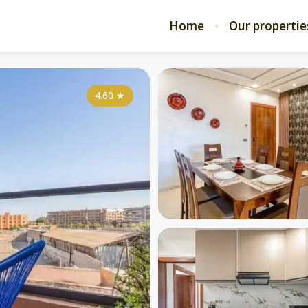
Home
Our propertie
4.60
★