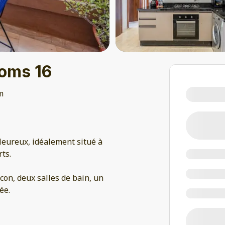
oms 16
m
eureux, idéalement situé à
ts.
on, deux salles de bain, un
ée.