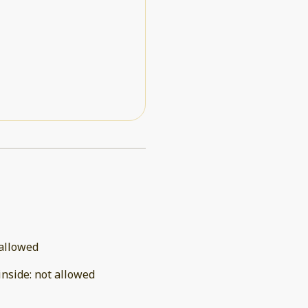
allowed
inside
:
not allowed